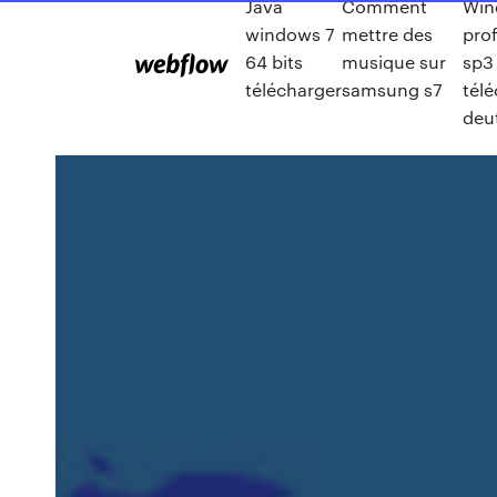
Java
Comment
Win
windows 7
mettre des
pro
64 bits
musique sur
sp3 
télécharger
samsung s7
tél
deu