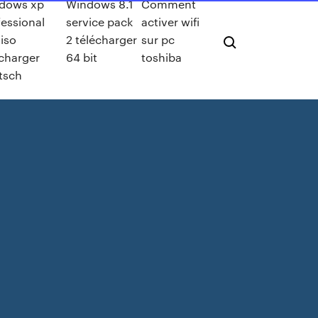
dows xp
Windows 8.1
Comment
fessional
service pack
activer wifi
iso
2 télécharger
sur pc
écharger
64 bit
toshiba
tsch